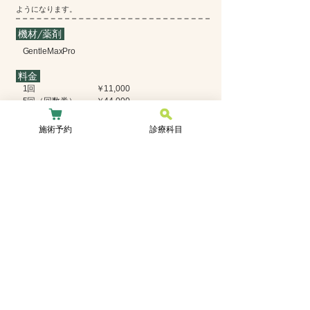
ようになります。
機材/薬剤
GentleMaxPro
料金
1回
￥11,000
5回（回数券）
￥44,000
​ ネット予約
施術予約
診療科目
可能
美容施術予約
〒662-0075
兵庫県西宮市南越木岩町10-25
コンコード苦楽園2F
0798-72-9465
Copyright (C) 斉藤皮フ科クリニック All Rights Reserved.