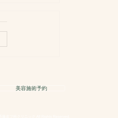
ルデンウィーク休診のお
せ
日(月)〜6日(水)まで休診
３日(日)は診察 ※４月29日
)の祝日は休診
美容施術予約
C) 斉藤皮フ科クリニック All Rights Reserved.