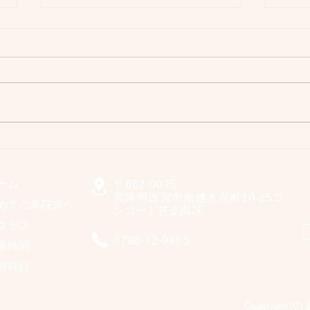
電子的診療情報連携体制整備
ゴー
加算のご案内
知ら
当院では、オンライン資格確認を
５月4
行う体制を整えており、必要な診
※5月
療情報を取得・活用 することで
(水
質の高い医療提供に努めておりま
す。 1.オンライン請求を行って
います。 2.オンライン資格確認
を行う体制を有しています。 3.
ーム
〒662-0075
マイナ保険証の利用についてお声
兵庫県西宮市南越木岩町10-25
コ
めてご来院方へ
がけ、ポスター提示を行っており
ンコード苦楽園2F
クセス
ます。 4.電子処方箋については
0798-72-9465
現在調整中です。 5.電子カルテ
療時間
情報共有サービスを活用できる体
療科目
制については現在調整中です。
Copyright (