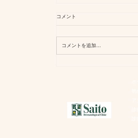
お盆休みのお知らせ
コメント
8月13日(木)〜15日(土)まで 上記
の期間、お休みさせていただきま
す。 ※8月11日(火)は祝日のため
コメントを追加…
休診 8月12日(水)は通常通り診
察
ホ
初
ア
診
診