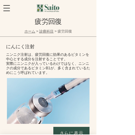
疲労回復
​ホーム
>
診療科目
> 疲労回復
にんにく注射
ニンニク注射は、疲労回復に効果のあるビタミンを
中心とする成分を注射することです。
実際にニンニクが入っているわけではなく、ニンニ
クの成分であるビタミンB1が、多く含まれているた
めにこう呼ばれています。
さらに表示