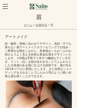
眉
​ホーム
>
診療科目
> 眉
アートメイク
顔・輪郭・骨格に合わせてデザイン。洗顔・汗でも
落ちない眉アートメイクカウンセリングでお悩み・
ご希望をお聞きしながら、患者様お一人お一人のお
顔がよりよく見える自然な黄金比眉をデザインいた
します。４Ⅾ眉は手彫で１本ずつ繊細なラインを引
き、ドット（点）を組み合わせることでふんわりと
した立体感のある眉に仕上げる技術です。眉の毛を
1本1本リアルに再現いたします。また自然なシェー
ディングを入れることでふんわり羽のように軽い自
然な眉を描くことができます。​​​